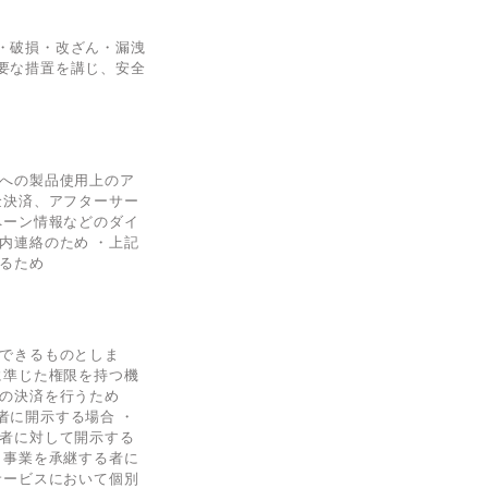
・破損・改ざん・漏洩
要な措置を講じ、安全
様への製品使用上のア
金決済、アフターサー
ペーン情報などのダイ
内連絡のため ・上記
するため
ができるものとしま
に準じた権限を持つ機
員の決済を行うため
者に開示する場合 ・
う者に対して開示する
、事業を承継する者に
サービスにおいて個別