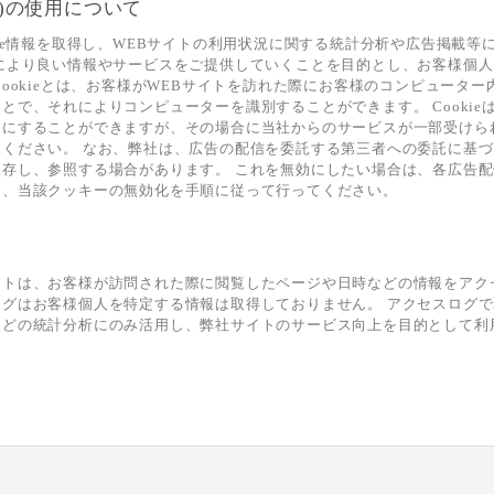
ie)の使用について
kie情報を取得し、WEBサイトの利用状況に関する統計分析や広告掲載等
様により良い情報やサービスをご提供していくことを目的とし、お客様個
Cookieとは、お客様がWEBサイトを訪れた際にお客様のコンピュータ
とで、それによりコンピューターを識別することができます。 Cookie
効にすることができますが、その場合に当社からのサービスが一部受けら
承ください。 なお、弊社は、広告の配信を委託する第三者への委託に基
保存し、参照する場合があります。 これを無効にしたい場合は、各広告
し、当該クッキーの無効化を手順に従って行ってください。
イトは、お客様が訪問された際に閲覧したページや日時などの情報をアク
ログはお客様個人を特定する情報は取得しておりません。 アクセスログ
などの統計分析にのみ活用し、弊社サイトのサービス向上を目的として利