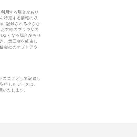
に利用する場合があり
人を特定する情報の収
ー内に記録される小さな
はお客様のブラウザの
れなくなる場合があり
づき、第三者を経由し
配信会社のオプトアウ
セスログとして記録し
で取得したデータは、
用いたします。