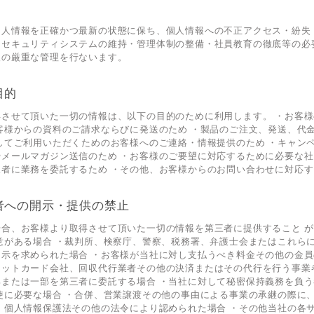
個人情報を正確かつ最新の状態に保ち、個人情報への不正アクセス・紛失
、セキュリティシステムの維持・管理体制の整備・社員教育の徹底等の必
報の厳重な管理を行ないます。
目的
得させて頂いた一切の情報は、以下の目的のために利用します。 ・お客
客様からの資料のご請求ならびに発送のため ・製品のご注文、発送、代
してご利用いただくためのお客様へのご連絡・情報提供のため ・キャン
メールマガジン送信のため ・お客様のご要望に対応するために必要な社
者に業務を委託するため ・その他、お客様からのお問い合わせに対応
者への開示・提供の禁止
場合、お客様より取得させて頂いた一切の情報を第三者に提供すること 
意がある場合 ・裁判所、検察庁、警察、税務署、弁護士会またはこれら
開示を求められた場合 ・お客様が当社に対し支払うべき料金その他の金
ジットカード会社、回収代行業者その他の決済またはその代行を行う事業
部または一部を第三者に委託する場合 ・当社に対して秘密保持義務を負
使に必要な場合 ・合併、営業譲渡その他の事由による事業の承継の際に
・個人情報保護法その他の法令により認められた場合 ・その他当社の各